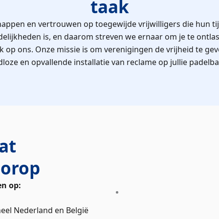
taak
pen en vertrouwen op toegewijde vrijwilligers die hun tijd
elijkheden is, en daarom streven we ernaar om je te ontl
 op ons. Onze missie is om verenigingen de vrijheid te gev
dloze en opvallende installatie van reclame op jullie padelb
at
oorop
en op:
eel Nederland en België